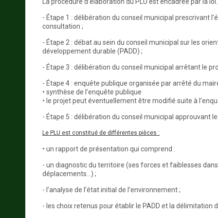
La procédure d’élaboration du PLU est encadrée par la loi.
- Étape 1 : délibération du conseil municipal prescrivant l
consultation ;
- Étape 2 : débat au sein du conseil municipal sur les or
développement durable (PADD) ;
- Étape 3 : délibération du conseil municipal arrêtant le pr
- Étape 4 : enquête publique organisée par arrêté du mair
• synthèse de l’enquête publique
• le projet peut éventuellement être modifié suite à l’enq
- Étape 5 : délibération du conseil municipal approuvant le
Le PLU est constitué de différentes pièces :
• un rapport de présentation qui comprend :
- un diagnostic du territoire (ses forces et faiblesses da
déplacements...) ;
- l’analyse de l’état initial de l’environnement ;
- les choix retenus pour établir le PADD et la délimitation 