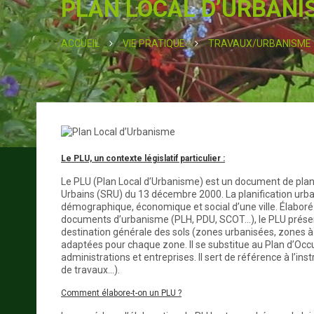
PLAN LOCAL D’URBANI
ACCUEIL
VIE PRATIQUE
TRAVAUX/URBANISME
Le PLU, un contexte législatif particulier :
Le PLU (Plan Local d’Urbanisme) est un document de planif
Urbains (SRU) du 13 décembre 2000. La planification urb
démographique, économique et social d’une ville. Élaboré
documents d’urbanisme (PLH, PDU, SCOT…), le PLU présent
destination générale des sols (zones urbanisées, zones à u
adaptées pour chaque zone. Il se substitue au Plan d’Occu
administrations et entreprises. Il sert de référence à l’i
de travaux...).
Comment élabore-t-on un PLU ?