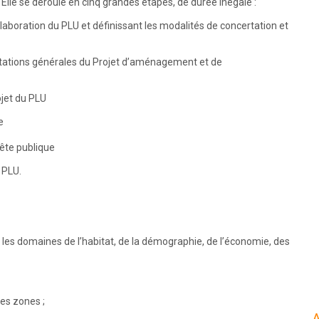
 Elle se déroule en cinq grandes étapes, de durée inégale :
’élaboration du PLU et définissant les modalités de concertation et
ientations générales du Projet d’aménagement et de
ojet du PLU
e
uête publique
 PLU.
ns les domaines de l’habitat, de la démographie, de l’économie, des
des zones ;