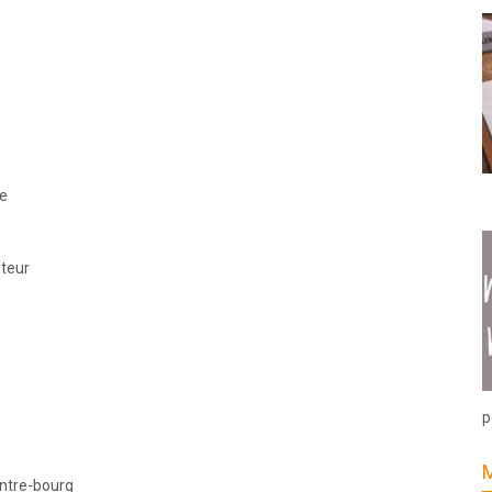
re
êteur
p
entre-bourg