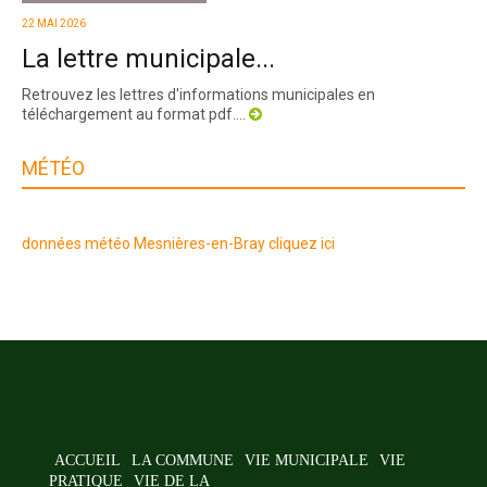
22 MAI 2026
La lettre municipale...
Retrouvez les lettres d'informations municipales en
téléchargement au format pdf....
MÉTÉO
données météo Mesnières-en-Bray cliquez ici
ACCUEIL
LA COMMUNE
VIE MUNICIPALE
VIE
PRATIQUE
VIE DE LA