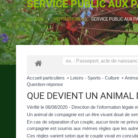
SERVICE PUBLIC AUX 
ACCUEIL
VIE PRATIQUE
SERVICE PUBLIC AUX P
Accueil particuliers
Loisirs - Sports - Culture
Anima
>
>
Question-réponse
QUE DEVIENT UN ANIMAL 
Vérifié le 06/08/2020 - Direction de l'information légale 
Un
animal de compagnie
est un être vivant doué de sens
En cas de séparation d'un couple, aucun texte ne prévoi
compagnie est soumis aux mêmes
règles
que les autre
Ces règles varient selon que le couple vivait en concu