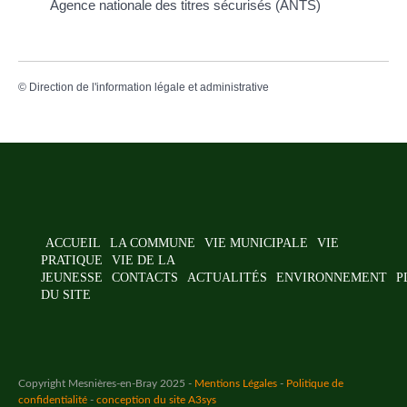
Agence nationale des titres sécurisés (ANTS)
©
Direction de l'information légale et administrative
ACCUEIL
LA COMMUNE
VIE MUNICIPALE
VIE
PRATIQUE
VIE DE LA
JEUNESSE
CONTACTS
ACTUALITÉS
ENVIRONNEMENT
P
DU SITE
Copyright Mesnières-en-Bray 2025 -
Mentions Légales
-
Politique de
confidentialité
-
conception du site A3sys